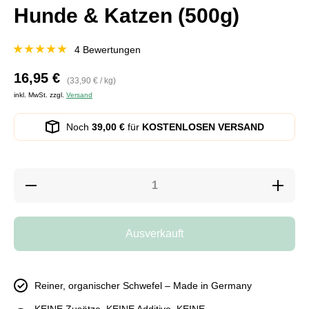
Hunde & Katzen (500g)
4 Bewertungen
16,95 €
pro
(33,90 €
/
kg)
inkl. MwSt. zzgl.
Versand
Noch
39,00 €
für
KOSTENLOSEN VERSAND
Verringere
Erhöhe
die
die
Menge für
Menge
Reines
für
MSM-
Reines
Ausverkauft
Pulver für
MSM-
Hunde
Pulver
&amp;
für
Katzen
Hunde
(500g)
&amp;
Reiner, organischer Schwefel – Made in Germany
Katzen
(500g)