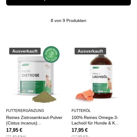
8 von 9 Produkten
Ausverkauft
Ausverkauft
FUTTERERGÄNZUNG
FUTTERÖL
Reines Zistrosenkraut-Pulver
100% Reines Omega-3-
(Cistus incanus)...
Lachsöl für Hunde & K...
17,95 €
17,95 €
pro
pro
(71,80 €
/
kg)
(17,95 €
/
l)