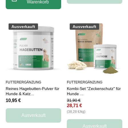
Warenkorb
Ausverkauft
Ausverkauft
FUTTERERGÄNZUNG
FUTTERERGÄNZUNG
Reines Hagebutten-Pulver für
Kombi-Set "Zeckenschutz" für
Hunde & Katz...
Hunde ...
10,95 €
31,90 €
28,71 €
pro
(38,28 €
/
kg)
Ausverkauft
Ausverkauft