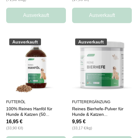
Ausverkauft
Ausverkauft
Ausverkauft
Ausverkauft
FUTTERÖL
FUTTERERGÄNZUNG
100% Reines Hanföl für
Reines Bierhefe-Pulver für
Hunde & Katzen (50...
Hunde & Katzen...
16,95 €
9,95 €
pro
pro
(33,90 €
/
l)
(33,17 €
/
kg)