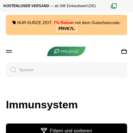
KOSTENLOSER VERSAND
— ab 39€ Einkaufswert (DE)
Direkt zum Inhalt
NUR KURZE ZEIT:
7% Rabatt
mit dem Gutscheincode:
PRVK7L
Ware
Suchen
Immunsystem
Filtern und sortieren