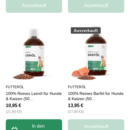
Ausverkauft
Ausverkauft
Ausverkauft
FUTTERÖL
FUTTERÖL
100% Reines Leinöl für Hunde
100% Reines Barföl für Hunde
& Katzen (50...
& Katzen (50...
10,95 €
13,95 €
pro
pro
(21,90 €
/
l)
(27,90 €
/
l)
In den
Ausverkauft