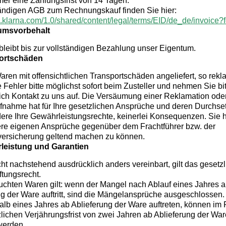
er eine Zahlungsfrist von 14 Tagen.
tändigen AGB zum Rechnungskauf finden Sie hier:
dn.klarna.com/1.0/shared/content/legal/terms/EID/de_de/invoice?
tumsvorbehalt
bleibt bis zur vollständigen Bezahlung unser Eigentum.
portschäden
ren mit offensichtlichen Transportschäden angeliefert, so rekl
 Fehler bitte möglichst sofort beim Zusteller und nehmen Sie bit
ich Kontakt zu uns auf. Die Versäumung einer Reklamation ode
fnahme hat für Ihre gesetzlichen Ansprüche und deren Durchse
ere Ihre Gewährleistungsrechte, keinerlei Konsequenzen. Sie 
ere eigenen Ansprüche gegenüber dem Frachtführer bzw. der
versicherung geltend machen zu können.
leistung und Garantien
ht nachstehend ausdrücklich anders vereinbart, gilt das gesetz
tungsrecht.
uchten Waren gilt: wenn der Mangel nach Ablauf eines Jahres 
ng der Ware auftritt, sind die Mängelansprüche ausgeschlossen.
halb eines Jahres ab Ablieferung der Ware auftreten, können i
zlichen Verjährungsfrist von zwei Jahren ab Ablieferung der War
werden.