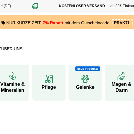
DE)
KOSTENLOSER VERSAND
— ab 39€ Einkaufswe
NUR KURZE ZEIT:
7% Rabatt
mit dem Gutscheincode:
PRVK7L
T
ÜBER UNS
Neue Produkte
Vitamine &
Magen &
Pflege
Gelenke
Mineralien
Darm