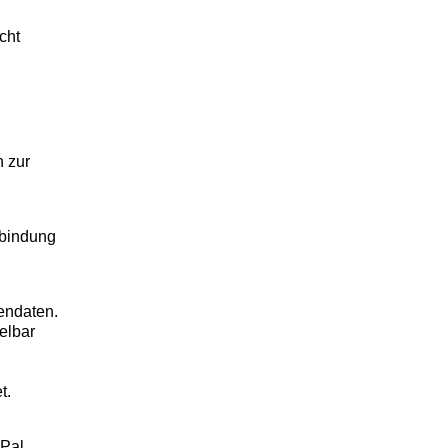
cht
n zur
rbindung
tendaten.
elbar
t.
yPal