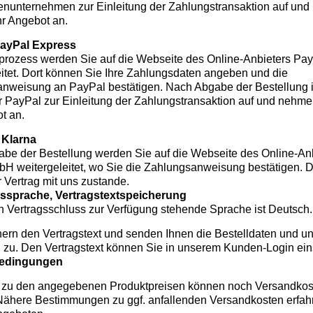
tenunternehmen zur Einleitung der Zahlungstransaktion auf un
hr Angebot an.
PayPal Express
lprozess werden Sie auf die Webseite des Online-Anbieters Pa
eitet. Dort können Sie Ihre Zahlungsdaten angeben und die
nweisung an PayPal bestätigen. Nach Abgabe der Bestellung
ir PayPal zur Einleitung der Zahlungstransaktion auf und nehm
t an.
 Klarna
be der Bestellung werden Sie auf die Webseite des Online-An
bH weitergeleitet, wo Sie die Zahlungsanweisung bestätigen. 
 Vertrag mit uns zustande.
gssprache, Vertragstextspeicherung
en Vertragsschluss zur Verfügung stehende Sprache ist Deutsch.
hern den Vertragstext und senden Ihnen die Bestelldaten und 
l zu. Den Vertragstext können Sie in unserem Kunden-Login ei
rbedingungen
 zu den angegebenen Produktpreisen können noch Versandkos
 Nähere Bestimmungen zu ggf. anfallenden Versandkosten erfah