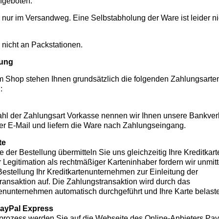
ngeboten.
n nur im Versandweg. Eine Selbstabholung der Ware ist leider ni
n nicht an Packstationen.
lung
m Shop stehen Ihnen grundsätzlich die folgenden Zahlungsarte
:
hl der Zahlungsart Vorkasse nennen wir Ihnen unsere Bankve
ter E-Mail und liefern die Ware nach Zahlungseingang.
te
 der Bestellung übermitteln Sie uns gleichzeitig Ihre Kreditkar
 Legitimation als rechtmäßiger Karteninhaber fordern wir unmitt
Bestellung Ihr Kreditkartenunternehmen zur Einleitung der
ransaktion auf. Die Zahlungstransaktion wird durch das
tenunternehmen automatisch durchgeführt und Ihre Karte belaste
PayPal Express
lprozess werden Sie auf die Webseite des Online-Anbieters Pa