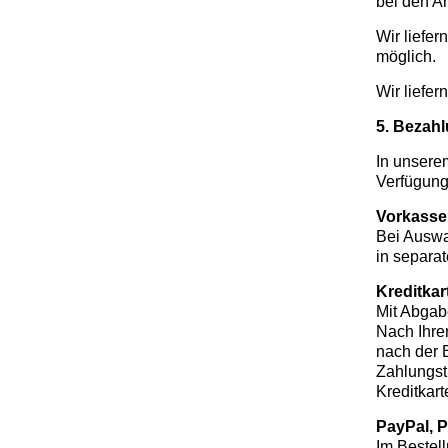
bei den A
Wir liefer
möglich.
Wir liefer
5. Bezah
In unsere
Verfügung
Vorkasse
Bei Auswa
in separa
Kreditkar
Mit Abgabe
Nach Ihrer
nach der 
Zahlungst
Kreditkar
PayPal, 
Im Bestel