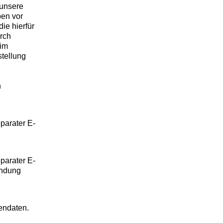
 unsere
ben vor
ie hierfür
urch
 im
tellung
n
parater E-
parater E-
indung
tendaten.