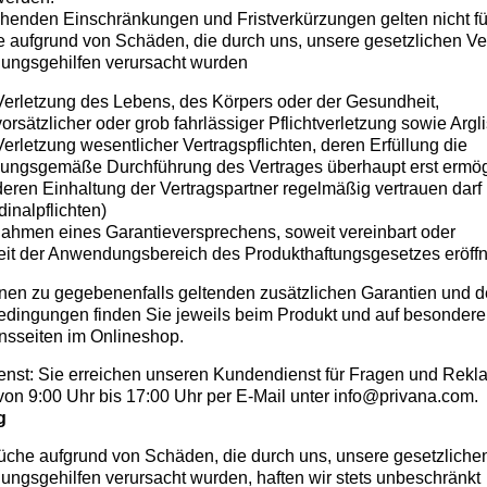
ehenden Einschränkungen und Fristverkürzungen gelten nicht fü
 aufgrund von Schäden, die durch uns, unsere gesetzlichen Ver
llungsgehilfen verursacht wurden
Verletzung des Lebens, des Körpers oder der Gesundheit,
vorsätzlicher oder grob fahrlässiger Pflichtverletzung sowie Argli
Verletzung wesentlicher Vertragspflichten, deren Erfüllung die
ungsgemäße Durchführung des Vertrages überhaupt erst ermög
deren Einhaltung der Vertragspartner regelmäßig vertrauen darf
dinalpflichten)
ahmen eines Garantieversprechens, soweit vereinbart oder
it der Anwendungsbereich des Produkthaftungsgesetzes eröffne
onen zu gegebenenfalls geltenden zusätzlichen Garantien und 
dingungen finden Sie jeweils beim Produkt und auf besonder
onsseiten im Onlineshop.
nst: Sie erreichen unseren Kundendienst für Fragen und Rekl
von 9:00 Uhr bis 17:00 Uhr per E-Mail unter info@privana.com.
g
üche aufgrund von Schäden, die durch uns, unsere gesetzlichen
lungsgehilfen verursacht wurden, haften wir stets unbeschränkt