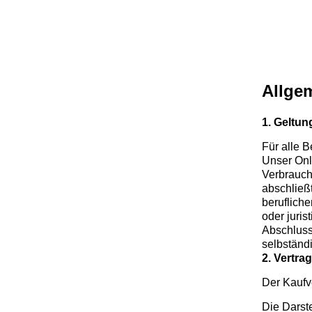
Allge
1. Geltun
Für alle 
Unser Onl
Verbrauch
abschließ
beruflich
oder juris
Abschluss
selbständi
2. Vertra
Der Kaufv
Die Darste