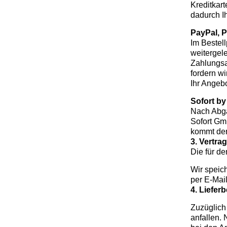
Kreditkar
dadurch I
PayPal, 
Im Bestel
weitergel
Zahlungsa
fordern w
Ihr Angebo
Sofort by
Nach Abga
Sofort Gm
kommt der
3. Vertra
Die für d
Wir speic
per E-Mai
4. Liefe
Zuzüglich
anfallen.