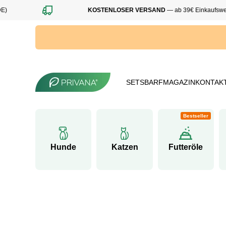
KOSTENLOSER VERSAND
— ab 39€ Einkaufswert (
Direkt zum Inhalt
SETS
BARF
MAGAZIN
KONTAK
Bestseller
Hunde
Katzen
Futteröle