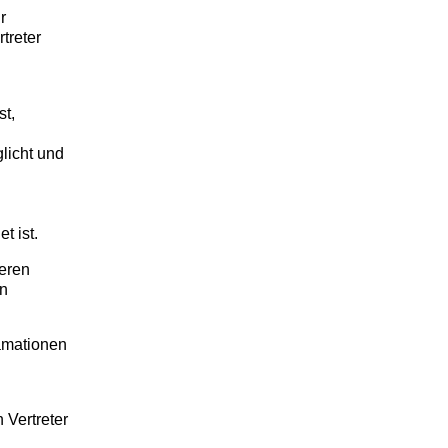
r
treter
st,
licht und
t ist.
deren
en
amationen
 Vertreter