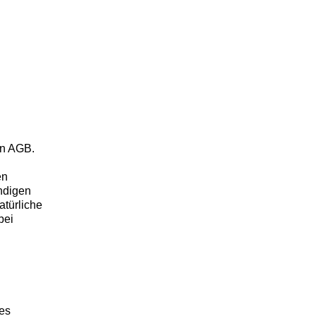
en AGB.
en
ändigen
atürliche
bei
des