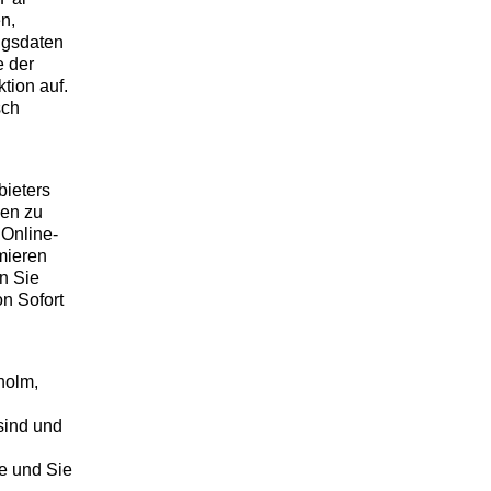
n,
angsdaten
e der
tion auf.
sch
bieters
len zu
 Online-
mieren
n Sie
n Sofort
holm,
sind und
e und Sie