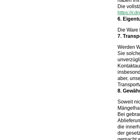
haben imm
Die volls
https://c
6. Eigen
Die Ware 
7. Trans
Werden Wa
Sie solche
unverzügl
Kontaktau
insbesond
aber, uns
Transport
8. Gewähr
Soweit nic
Mängelhaf
Bei gebra
Ablieferu
die inner
der geset
gemacht 