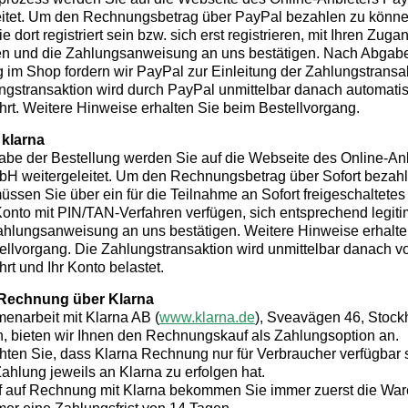
eitet. Um den Rechnungsbetrag über PayPal bezahlen zu könne
 dort registriert sein bzw. sich erst registrieren, mit Ihren Zug
ren und die Zahlungsanweisung an uns bestätigen. Nach Abgab
 im Shop fordern wir PayPal zur Einleitung der Zahlungstransak
ngstransaktion wird durch PayPal unmittelbar danach automati
hrt. Weitere Hinweise erhalten Sie beim Bestellvorgang.
 klarna
be der Bestellung werden Sie auf die Webseite des Online-An
bH weitergeleitet. Um den Rechnungsbetrag über Sofort bezah
ssen Sie über ein für die Teilnahme an Sofort freigeschaltetes
onto mit PIN/TAN-Verfahren verfügen, sich entsprechend legiti
ahlungsanweisung an uns bestätigen. Weitere Hinweise erhalte
ellvorgang. Die Zahlungstransaktion wird unmittelbar danach vo
rt und Ihr Konto belastet.
 Rechnung über Klarna
enarbeit mit Klarna AB (
www.klarna.de
), Sveavägen 46, Stock
 bieten wir Ihnen den Rechnungskauf als Zahlungsoption an.
chten Sie, dass Klarna Rechnung nur für Verbraucher verfügbar 
ahlung jeweils an Klarna zu erfolgen hat.
 auf Rechnung mit Klarna bekommen Sie immer zuerst die War