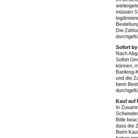
weitergel
müssen Sie
legitimie
Bestellung
Die Zahlu
durchgefü
Sofort by
Nach Abga
Sofort Gm
können, mü
Banking-K
und die Z
beim Best
durchgefüh
Kauf auf
In Zusamm
Schweden,
Bitte bea
dass die Z
Beim Kauf