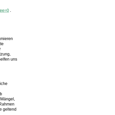
fee=0
.
amieren
te
r
tzung,
helfen uns
liche
ab
 Mängel,
m Rahmen
e geltend