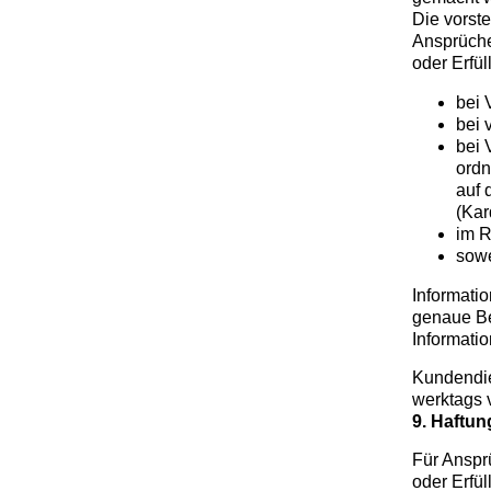
Die vorst
Ansprüche
oder Erfü
bei 
bei 
bei 
ordn
auf 
(Kar
im R
sowe
Informati
genaue Be
Informati
Kundendie
werktags 
9. Haftun
Für Anspr
oder Erfül