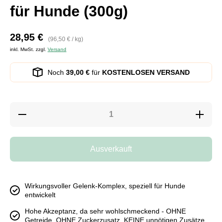
für Hunde (300g)
28,95 €
pro
(96,50 €
/
kg)
inkl. MwSt. zzgl.
Versand
Noch
39,00 €
für
KOSTENLOSEN VERSAND
Verringere
Erhöhe
die Menge
die Meng
für
für
GelenkFit-
GelenkFit
Komplex
Komplex
Ausverkauft
Pulver für
Pulver fü
Hunde
Hunde
(300g)
(300g)
Wirkungsvoller Gelenk-Komplex, speziell für Hunde
entwickelt
Hohe Akzeptanz, da sehr wohlschmeckend - OHNE
Getreide, OHNE Zuckerzusatz, KEINE unnötigen Zusätze